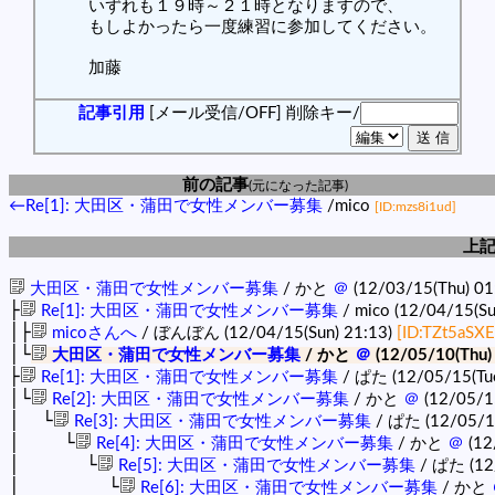
いずれも１９時～２１時となりますので、
もしよかったら一度練習に参加してください。
加藤
記事引用
[メール受信/OFF]
削除キー/
前の記事
(元になった記事)
←Re[1]: 大田区・蒲田で女性メンバー募集
/mico
[ID:mzs8i1ud]
上
大田区・蒲田で女性メンバー募集
/ かと
＠
(12/03/15(Thu) 01
├
Re[1]: 大田区・蒲田で女性メンバー募集
/ mico (12/04/15(Su
│├
micoさんへ
/ ぼんぼん (12/04/15(Sun) 21:13)
[ID:TZt5aSXE
│└
大田区・蒲田で女性メンバー募集
/ かと
＠
(12/05/10(Thu)
├
Re[1]: 大田区・蒲田で女性メンバー募集
/ ぱた (12/05/15(Tue
│└
Re[2]: 大田区・蒲田で女性メンバー募集
/ かと
＠
(12/05/1
│ └
Re[3]: 大田区・蒲田で女性メンバー募集
/ ぱた (12/05/15
│ └
Re[4]: 大田区・蒲田で女性メンバー募集
/ かと
＠
(12
│ └
Re[5]: 大田区・蒲田で女性メンバー募集
/ ぱた (12
│ └
Re[6]: 大田区・蒲田で女性メンバー募集
/ かと