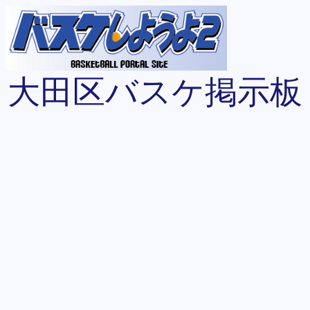
大田区バスケ掲示板