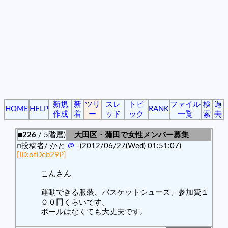
新規
新
ツリ
スレ
トピ
ファイル
検
過
HOME
HELP
RANK
作成
着
ー
ッド
ック
一覧
索
去
■226
/ 5階層)
大田区・蒲田で女性メンバー募集
□投稿者/ かと
＠
-(2012/06/27(Wed) 01:51:07)
[ID:otDeb29P]
こんさん
運動できる服装、バスケットシューズ、参加費１
００円くらいです。
ボールはなくても大丈夫です。