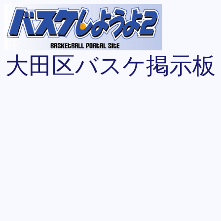
大田区バスケ掲示板