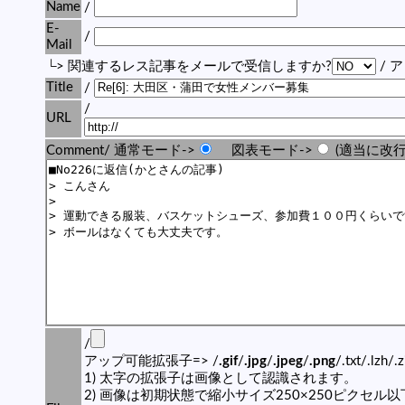
Name
/
E-
/
Mail
└> 関連するレス記事をメールで受信しますか?
/ 
Title
/
/
URL
Comment/ 通常モード->
図表モード->
(適当に改行
/
アップ可能拡張子=> /
.gif
/
.jpg
/
.jpeg
/
.png
/.txt/.lzh/.
1) 太字の拡張子は画像として認識されます。
2) 画像は初期状態で縮小サイズ250×250ピクセル