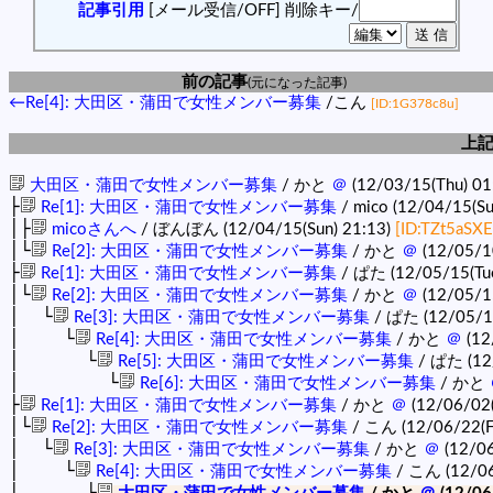
記事引用
[メール受信/OFF]
削除キー/
前の記事
(元になった記事)
←Re[4]: 大田区・蒲田で女性メンバー募集
/こん
[ID:1G378c8u]
上
大田区・蒲田で女性メンバー募集
/ かと
＠
(12/03/15(Thu) 01
├
Re[1]: 大田区・蒲田で女性メンバー募集
/ mico (12/04/15(Su
│├
micoさんへ
/ ぼんぼん (12/04/15(Sun) 21:13)
[ID:TZt5aSXE
│└
Re[2]: 大田区・蒲田で女性メンバー募集
/ かと
＠
(12/05/1
├
Re[1]: 大田区・蒲田で女性メンバー募集
/ ぱた (12/05/15(Tue
│└
Re[2]: 大田区・蒲田で女性メンバー募集
/ かと
＠
(12/05/1
│ └
Re[3]: 大田区・蒲田で女性メンバー募集
/ ぱた (12/05/15
│ └
Re[4]: 大田区・蒲田で女性メンバー募集
/ かと
＠
(12
│ └
Re[5]: 大田区・蒲田で女性メンバー募集
/ ぱた (12
│ └
Re[6]: 大田区・蒲田で女性メンバー募集
/ かと
├
Re[1]: 大田区・蒲田で女性メンバー募集
/ かと
＠
(12/06/02(
│└
Re[2]: 大田区・蒲田で女性メンバー募集
/ こん (12/06/22(Fr
│ └
Re[3]: 大田区・蒲田で女性メンバー募集
/ かと
＠
(12/06
│ └
Re[4]: 大田区・蒲田で女性メンバー募集
/ こん (12/06
│ └