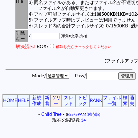
File
3) 同名ファイルがある、またはファイル名が不適切
ファイル名が自動変更されます。
4) アップ可能ファイルサイズは1回
500KB
(1KB=10
5) ファイルアップ時はプレビューは利用できません
6) スレッド内の合計ファイルサイズ:[0/1500KB]
残り
削除
/
(半角8文字以内)
キー
解決済み!
BOX/
解決したらチェックしてください!
(ファイルアッ
Mode/
Pass/
新規
新
ツリ
スレ
トピ
ファイル
検
過
HOME
HELP
RANK
作成
着
ー
ッド
ック
一覧
索
去
-
Child Tree
-
(
RSS/SPAM 対応版
)
現在の閲覧数
34