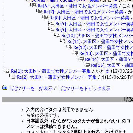
大田区・蒲田で女性メンバー募集
/ かと
＠
(12/06
│ └
Re[6]: 大田区・蒲田で女性メンバー募集
/ こん (
│ └
Re[7]: 大田区・蒲田で女性メンバー募集
/ 
│ └
Re[8]: 大田区・蒲田で女性メンバー募集
/
│ ├
Re[9]: 大田区・蒲田で女性メンバー募
│ └
Re[9]: 大田区・蒲田で女性メンバー募
│ └
Re[10]: 大田区・蒲田で女性メン
│ └
Re[11]: 大田区・蒲田で女性メ
│ └
Re[12]: 大田区・蒲田で女
│ └
Re[13]: 大田区・蒲田で
│ └
Re[14]: 大田区・蒲
│ └
Re[15]: 大田区
└
Re[1]: 大田区・蒲田で女性メンバー募集
/ かと
＠
(13/03/23(
└
Re[2]: 大田区・蒲田で女性メンバー募集
/ ri (15/06/26(Fri
上記ツリーを一括表示
/
上記ツリーをトピック表示
上記
入力内容にタグは利用できません。
名前は必須です。
日本語以外（ひらがな/カタカナが含まれない）のコ
メントは投稿できません。
コメント中に
リンクを2個以上入れることはできま