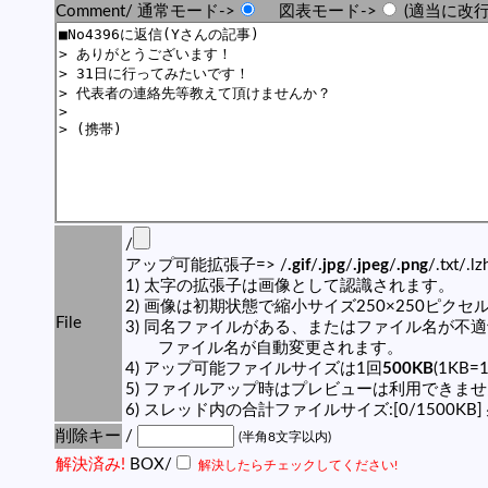
Comment/ 通常モード->
図表モード->
(適当に改行
/
アップ可能拡張子=> /
.gif
/
.jpg
/
.jpeg
/
.png
/.txt/.l
1) 太字の拡張子は画像として認識されます。
2) 画像は初期状態で縮小サイズ250×250ピク
File
3) 同名ファイルがある、またはファイル名が不
ファイル名が自動変更されます。
4) アップ可能ファイルサイズは1回
500KB
(1KB=
5) ファイルアップ時はプレビューは利用できま
6) スレッド内の合計ファイルサイズ:[0/1500KB]
削除キー
/
(半角8文字以内)
解決済み!
BOX/
解決したらチェックしてください!