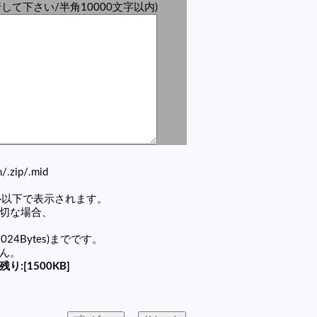
して下さい/半角10000文字以内)
zh/.zip/.mid
セル以下で表示されます。
適切な場合、
1024Bytes)までです。
せん。
残り:[1500KB]