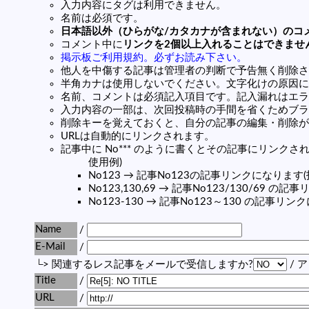
入力内容にタグは利用できません。
名前は必須です。
日本語以外（ひらがな/カタカナが含まれない）のコ
コメント中に
リンクを2個以上入れることはできませ
掲示板ご利用規約。必ずお読み下さい。
他人を中傷する記事は管理者の判断で予告無く削除さ
半角カナは使用しないでください。文字化けの原因に
名前、コメントは必須記入項目です。記入漏れはエラ
入力内容の一部は、次回投稿時の手間を省くためブラ
削除キーを覚えておくと、自分の記事の編集・削除が
URLは自動的にリンクされます。
記事中に No*** のように書くとその記事にリンクされま
使用例)
No123 → 記事No123の記事リンクになります
No123,130,69 → 記事No123/130/69 
No123-130 → 記事No123～130 の記事リ
Name
/
E-Mail
/
└> 関連するレス記事をメールで受信しますか?
/ 
Title
/
URL
/