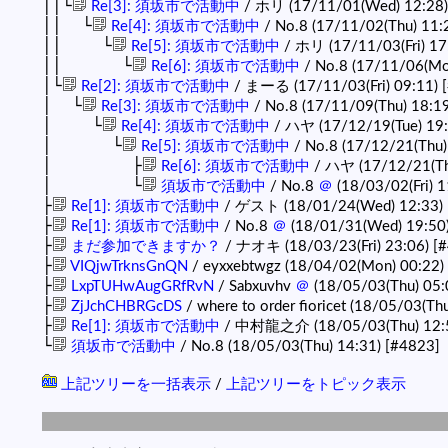
││└
Re[3]: 須坂市で活動中
/ ホリ (17/11/01(Wed) 12:28
││ └
Re[4]: 須坂市で活動中
/ No.8 (17/11/02(Thu) 11:
││ └
Re[5]: 須坂市で活動中
/ ホリ (17/11/03(Fri) 17
││ └
Re[6]: 須坂市で活動中
/ No.8 (17/11/06(Mo
│└
Re[2]: 須坂市で活動中
/ まーる (17/11/03(Fri) 09:11)
│ └
Re[3]: 須坂市で活動中
/ No.8 (17/11/09(Thu) 18:1
│ └
Re[4]: 須坂市で活動中
/ ハヤ (17/12/19(Tue) 19
│ └
Re[5]: 須坂市で活動中
/ No.8 (17/12/21(Thu)
│ ├
Re[6]: 須坂市で活動中
/ ハヤ (17/12/21(Th
│ └
須坂市で活動中
/ No.8
＠
(18/03/02(Fri) 
├
Re[1]: 須坂市で活動中
/ ゲスト (18/01/24(Wed) 12:33)
├
Re[1]: 須坂市で活動中
/ No.8
＠
(18/01/31(Wed) 19:50
├
まだ参加できますか？
/ ナオキ (18/03/23(Fri) 23:06)
[
├
VIQjwTrknsGnQN
/ eyxxebtwgz (18/04/02(Mon) 00:22)
├
LxpTUHwAugGRfRvN
/ Sabxuvhv
＠
(18/05/03(Thu) 05:
├
ZjJchCHBRGcDS
/ where to order fioricet (18/05/03(Th
├
Re[1]: 須坂市で活動中
/ 中村龍之介 (18/05/03(Thu) 12:
└
須坂市で活動中
/ No.8 (18/05/03(Thu) 14:31)
[#4823]
上記ツリーを一括表示
/
上記ツリーをトピック表示