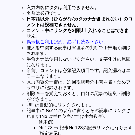
入力内容にタグは利用できません。
名前は必須です。
日本語以外（ひらがな/カタカナが含まれない）のコ
メントは投稿できません。
コメント中に
リンクを2個以上入れることはできま
せん
。
掲示板ご利用規約。必ずお読み下さい。
他人を中傷する記事は管理者の判断で予告無く削除
されます。
半角カナは使用しないでください。文字化けの原因
になります。
名前、コメントは必須記入項目です。記入漏れはエ
ラーになります。
入力内容の一部は、次回投稿時の手間を省くためブ
ラウザに記録されます。
削除キーを覚えておくと、自分の記事の編集・削除
ができます。
URLは自動的にリンクされます。
記事中に No*** のように書くとその記事にリンクさ
れます(No は半角英字/*** は半角数字)。
使用例)
No123 → 記事No123の記事リンクになります
(指定表示)。