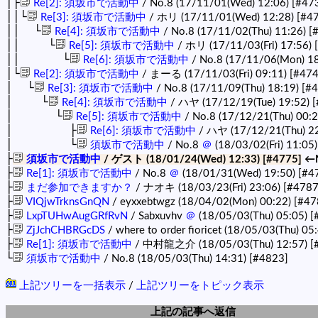
│├
Re[2]: 須坂市で活動中
/ No.8 (17/11/01(Wed) 12:06)
[#47
││└
Re[3]: 須坂市で活動中
/ ホリ (17/11/01(Wed) 12:28)
[#4
││ └
Re[4]: 須坂市で活動中
/ No.8 (17/11/02(Thu) 11:26)
[
││ └
Re[5]: 須坂市で活動中
/ ホリ (17/11/03(Fri) 17:56)
││ └
Re[6]: 須坂市で活動中
/ No.8 (17/11/06(Mon) 1
│└
Re[2]: 須坂市で活動中
/ まーる (17/11/03(Fri) 09:11)
[#474
│ └
Re[3]: 須坂市で活動中
/ No.8 (17/11/09(Thu) 18:19)
[#
│ └
Re[4]: 須坂市で活動中
/ ハヤ (17/12/19(Tue) 19:52)
[
│ └
Re[5]: 須坂市で活動中
/ No.8 (17/12/21(Thu) 00:
│ ├
Re[6]: 須坂市で活動中
/ ハヤ (17/12/21(Thu) 2
│ └
須坂市で活動中
/ No.8
＠
(18/03/02(Fri) 11:05
├
須坂市で活動中
/ ゲスト (18/01/24(Wed) 12:33)
[#4775]
←
├
Re[1]: 須坂市で活動中
/ No.8
＠
(18/01/31(Wed) 19:50)
[#4
├
まだ参加できますか？
/ ナオキ (18/03/23(Fri) 23:06)
[#4787
├
VIQjwTrknsGnQN
/ eyxxebtwgz (18/04/02(Mon) 00:22)
[#47
├
LxpTUHwAugGRfRvN
/ Sabxuvhv
＠
(18/05/03(Thu) 05:05)
[
├
ZjJchCHBRGcDS
/ where to order fioricet (18/05/03(Thu) 05
├
Re[1]: 須坂市で活動中
/ 中村龍之介 (18/05/03(Thu) 12:57)
[
└
須坂市で活動中
/ No.8 (18/05/03(Thu) 14:31)
[#4823]
上記ツリーを一括表示
/
上記ツリーをトピック表示
上記の記事へ返信