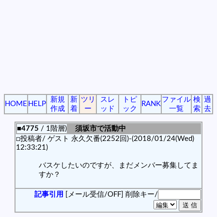
新規
新
ツリ
スレ
トピ
ファイル
検
過
HOME
HELP
RANK
作成
着
ー
ッド
ック
一覧
索
去
■4775
/ 1階層)
須坂市で活動中
□投稿者/ ゲスト 永久欠番(2252回)-(2018/01/24(Wed)
12:33:21)
バスケしたいのですが、まだメンバー募集してま
すか？
記事引用
[メール受信/OFF]
削除キー/