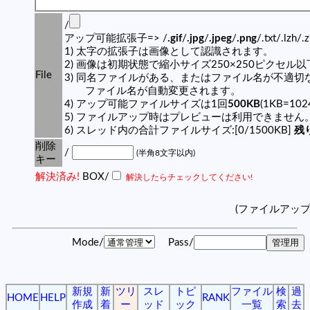
/
アップ可能拡張子=> /
.gif
/
.jpg
/
.jpeg
/
.png
/.txt/.lzh/.
1) 太字の拡張子は画像として認識されます。
2) 画像は初期状態で縮小サイズ250×250ピクセル
File
3) 同名ファイルがある、またはファイル名が不適切
ファイル名が自動変更されます。
4) アップ可能ファイルサイズは1回
500KB
(1KB=10
5) ファイルアップ時はプレビューは利用できません
6) スレッド内の合計ファイルサイズ:[0/1500KB]
残り
削除
/
(半角8文字以内)
キー
解決済み!
BOX/
解決したらチェックしてください!
(ファイルアッ
Mode/
Pass/
新規
新
ツリ
スレ
トピ
ファイル
検
過
HOME
HELP
RANK
作成
着
ー
ッド
ック
一覧
索
去