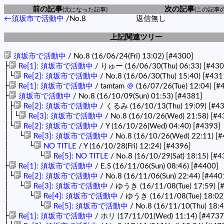
前の記事
次の記事
(元になった記事)
(この記事
←須坂市で活動中
/No.8
返信無し
上記関連ツリー
須坂市で活動中
/ No.8 (16/06/24(Fri) 13:02)
[#4300]
├
Re[1]: 須坂市で活動中
/ りゅー (16/06/30(Thu) 06:33)
[#430
│└
Re[2]: 須坂市で活動中
/ No.8 (16/06/30(Thu) 15:40)
[#431
├
Re[1]: 須坂市で活動中
/ tamtam
＠
(16/07/26(Tue) 12:04)
[#
├
須坂市で活動中
/ No.8 (16/10/09(Sun) 01:53)
[#4381]
│├
Re[2]: 須坂市で活動中
/ くるみ (16/10/13(Thu) 19:09)
[#4
││└
Re[3]: 須坂市で活動中
/ No.8 (16/10/26(Wed) 21:58)
[#4
│└
Re[2]: 須坂市で活動中
/ Y (16/10/26(Wed) 04:40)
[#4393]
│ └
Re[3]: 須坂市で活動中
/ No.8 (16/10/26(Wed) 22:11)
[#
│ └
NO TITLE
/ Y (16/10/28(Fri) 12:24)
[#4396]
│ └
Re[5]: NO TITLE
/ No.8 (16/10/29(Sat) 18:15)
[#4
├
Re[1]: 須坂市で活動中
/ E.S (16/11/06(Sun) 08:46)
[#4400]
│└
Re[2]: 須坂市で活動中
/ No.8 (16/11/06(Sun) 22:44)
[#440
│ └
Re[3]: 須坂市で活動中
/ ゆうき (16/11/08(Tue) 17:59)
[
│ └
Re[4]: 須坂市で活動中
/ ゆうき (16/11/08(Tue) 18:02
│ └
Re[5]: 須坂市で活動中
/ No.8 (16/11/10(Thu) 18:
├
Re[1]: 須坂市で活動中
/ ホリ (17/11/01(Wed) 11:14)
[#4737