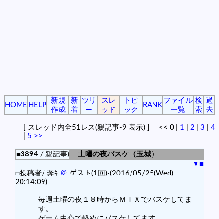
新規
新
ツリ
スレ
トピ
ファイル
検
過
HOME
HELP
RANK
作成
着
ー
ッド
ック
一覧
索
去
[ スレッド内全51レス(親記事-9 表示) ] <<
0
|
1
|
2
|
3
|
4
|
5
>>
■3894
/ 親記事)
土曜の夜バスケ（玉城）
▼
■
□投稿者/ 奔ｷ
＠
ゲスト(1回)-(2016/05/25(Wed)
20:14:09)
毎週土曜の夜１８時からＭＩＸでバスケしてま
す。
ゲーム中心で軽めにバスケしてます。