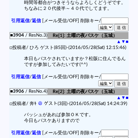
時間等都合がつきそうならよろしくどうぞです。
ちなみに２０代後半～４０代でしてます。
引用返信
/
返信
[メール受信/OFF]
削除キー/
■3904
/ ResNo.3)
Re[1]: 土曜の夜バスケ（玉城）
▲
▼
■
□投稿者/ ひろ ゲスト(85回)-(2016/05/28(Sat) 12:15:46)
本日もバスケされていますか？松阪に住んでるん
ですが参加してみたいです(^^)
引用返信
/
返信
[メール受信/OFF]
削除キー/
■3906
/ ResNo.4)
Re[2]: 土曜の夜バスケ（玉城）
▲
▼
■
□投稿者/ 奔ｷ
＠
ゲスト(3回)-(2016/05/28(Sat) 14:24:39)
バッシュがあれば参加ＯＫです。
今日もバスケありますので
引用返信
/
返信
[メール受信/OFF]
削除キー/