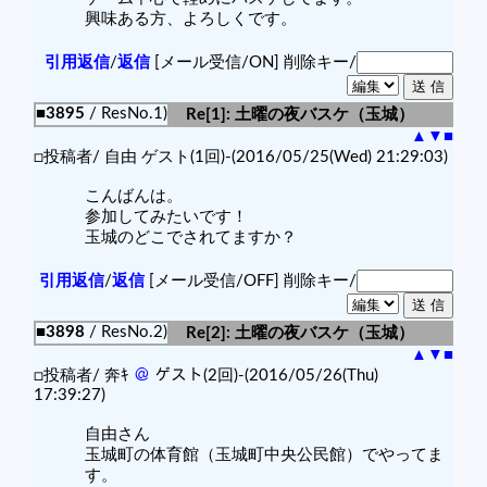
興味ある方、よろしくです。
引用返信
/
返信
[メール受信/ON]
削除キー/
■3895
/ ResNo.1)
Re[1]: 土曜の夜バスケ（玉城）
▲
▼
■
□投稿者/ 自由 ゲスト(1回)-(2016/05/25(Wed) 21:29:03)
こんばんは。
参加してみたいです！
玉城のどこでされてますか？
引用返信
/
返信
[メール受信/OFF]
削除キー/
■3898
/ ResNo.2)
Re[2]: 土曜の夜バスケ（玉城）
▲
▼
■
□投稿者/ 奔ｷ
＠
ゲスト(2回)-(2016/05/26(Thu)
17:39:27)
自由さん
玉城町の体育館（玉城町中央公民館）でやってま
す。