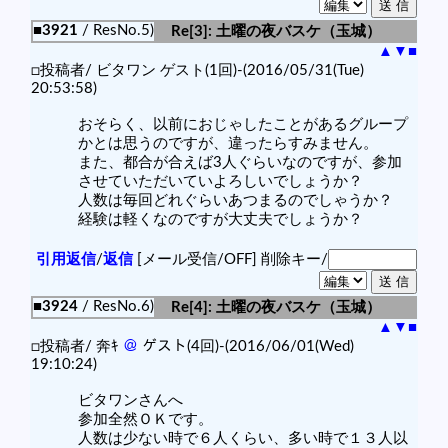
■3921
/ ResNo.5)
Re[3]: 土曜の夜バスケ（玉城）
▲
▼
■
□投稿者/ ビタワン ゲスト(1回)-(2016/05/31(Tue)
20:53:58)
おそらく、以前におじゃしたことがあるグループ
かとは思うのですが、違ったらすみません。
また、都合が合えば3人ぐらいなのですが、参加
させていただいていよろしいでしょうか？
人数は毎回どれぐらいあつまるのでしゃうか？
経験は軽くなのですが大丈夫でしょうか？
引用返信
/
返信
[メール受信/OFF]
削除キー/
■3924
/ ResNo.6)
Re[4]: 土曜の夜バスケ（玉城）
▲
▼
■
□投稿者/ 奔ｷ
＠
ゲスト(4回)-(2016/06/01(Wed)
19:10:24)
ビタワンさんへ
参加全然ＯＫです。
人数は少ない時で６人くらい、多い時で１３人以