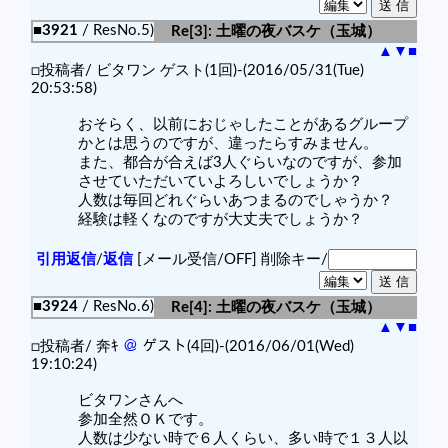
■3921
/ ResNo.5)
Re[3]: 土曜の夜バスケ（玉城）
▲
▼
■
□投稿者/ ビタワン ゲスト(1回)-(2016/05/31(Tue)
20:53:58)
おそらく、以前におじゃしたことがあるグループ
かとは思うのですが、違ったらすみません。
また、都合が合えば3人ぐらいなのですが、参加
させていただいていよろしいでしょうか？
人数は毎回どれぐらいあつまるのでしゃうか？
経験は軽くなのですが大丈夫でしょうか？
引用返信
/
返信
[メール受信/OFF]
削除キー/
■3924
/ ResNo.6)
Re[4]: 土曜の夜バスケ（玉城）
▲
▼
■
□投稿者/ 奔ｷ
＠
ゲスト(4回)-(2016/06/01(Wed)
19:10:24)
ビタワンさんへ
参加全然ＯＫです。
人数は少ない時で６人くらい、多い時で１３人以