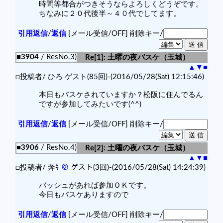
時間等都合がつきそうならよろしくどうぞです。
ちなみに２０代後半～４０代でしてます。
引用返信
/
返信
[メール受信/OFF]
削除キー/
■3904
/ ResNo.3)
Re[1]: 土曜の夜バスケ（玉城）
▲
▼
■
□投稿者/ ひろ ゲスト(85回)-(2016/05/28(Sat) 12:15:46)
本日もバスケされていますか？松阪に住んでるん
ですが参加してみたいです(^^)
引用返信
/
返信
[メール受信/OFF]
削除キー/
■3906
/ ResNo.4)
Re[2]: 土曜の夜バスケ（玉城）
▲
▼
■
□投稿者/ 奔ｷ
＠
ゲスト(3回)-(2016/05/28(Sat) 14:24:39)
バッシュがあれば参加ＯＫです。
今日もバスケありますので
引用返信
/
返信
[メール受信/OFF]
削除キー/