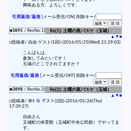
興味ある方、よろしくです。
引用返信
/
返信
[メール受信/ON]
削除キー/
■3895
/ ResNo.1)
Re[1]: 土曜の夜バスケ（玉城）
▲
▼
■
□投稿者/ 自由 ゲスト(1回)-(2016/05/25(Wed) 21:29:03)
こんばんは。
参加してみたいです！
玉城のどこでされてますか？
引用返信
/
返信
[メール受信/OFF]
削除キー/
■3898
/ ResNo.2)
Re[2]: 土曜の夜バスケ（玉城）
▲
▼
■
□投稿者/ 奔ｷ
＠
ゲスト(2回)-(2016/05/26(Thu)
17:39:27)
自由さん
玉城町の体育館（玉城町中央公民館）でやってま
す。