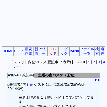
新規
新
ツリ
スレ
トピ
ファイル
検
過
HOME
HELP
RANK
作成
着
ー
ッド
ック
一覧
索
去
[ スレッド内全51レス(親記事-9 表示) ] <<
0
|
1
|
2
|
3
|
4
|
5
>>
■3894
/ 親記事)
土曜の夜バスケ（玉城）
▼
■
□投稿者/ 奔ｷ
＠
ゲスト(1回)-(2016/05/25(Wed)
20:14:09)
毎週土曜の夜１８時からＭＩＸでバスケしてま
す。
ゲーム中心で軽めにバスケしてます。