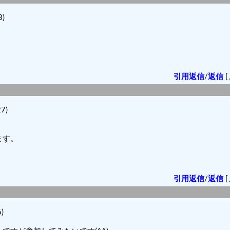
)
引用返信
/
返信
[
7)
ます。
。
引用返信
/
返信
[
)