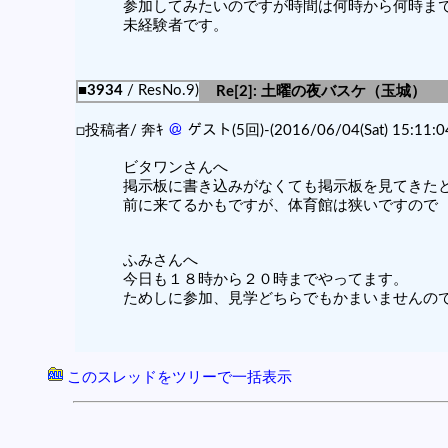
参加してみたいのですが時間は何時から何時ま
未経験者です。
■3934
/ ResNo.9)
Re[2]: 土曜の夜バスケ（玉城）
□投稿者/ 奔ｷ
＠
ゲスト(5回)-(2016/06/04(Sat) 15:11:0
ビタワンさんへ
掲示板に書き込みがなくても掲示板を見てきた
前に来てるかもですが、体育館は狭いですので
ふみさんへ
今日も１８時から２０時までやってます。
ためしに参加、見学どちらでもかまいませんの
このスレッドをツリーで一括表示