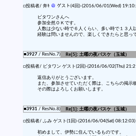
□投稿者/ 奔ｷ
＠
ゲスト(4回)-(2016/06/01(Wed) 19:10:
ビタワンさんへ
参加全然ＯＫです。
人数は少ない時で６人くらい、多い時で１３人
経験は問いませんので、楽しくできたらと思っ
■3927
/ ResNo.7)
Re[5]: 土曜の夜バスケ（玉城）
□投稿者/ ビタワン ゲスト(2回)-(2016/06/02(Thu) 21:21
返信ありがとうございます。
また、参加させていただく際は、こちらの掲示
その際はよろしくお願いします。
■3931
/ ResNo.8)
Re[1]: 土曜の夜バスケ（玉城）
□投稿者/ ふみ ゲスト(1回)-(2016/06/04(Sat) 08:12:03)
初めまして、伊勢に住んでいるものです。