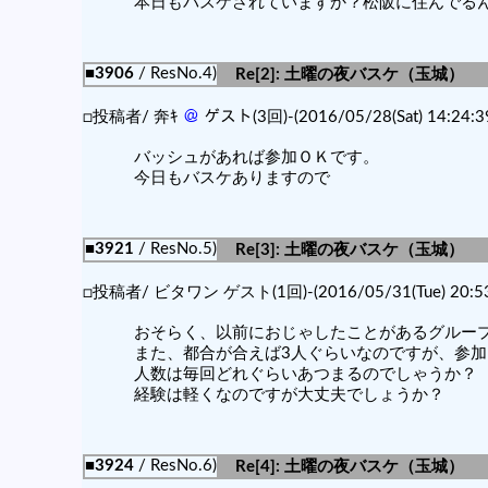
本日もバスケされていますか？松阪に住んでるんで
■3906
/ ResNo.4)
Re[2]: 土曜の夜バスケ（玉城）
□投稿者/ 奔ｷ
＠
ゲスト(3回)-(2016/05/28(Sat) 14:24:3
バッシュがあれば参加ＯＫです。
今日もバスケありますので
■3921
/ ResNo.5)
Re[3]: 土曜の夜バスケ（玉城）
□投稿者/ ビタワン ゲスト(1回)-(2016/05/31(Tue) 20:53
おそらく、以前におじゃしたことがあるグルー
また、都合が合えば3人ぐらいなのですが、参
人数は毎回どれぐらいあつまるのでしゃうか？
経験は軽くなのですが大丈夫でしょうか？
■3924
/ ResNo.6)
Re[4]: 土曜の夜バスケ（玉城）