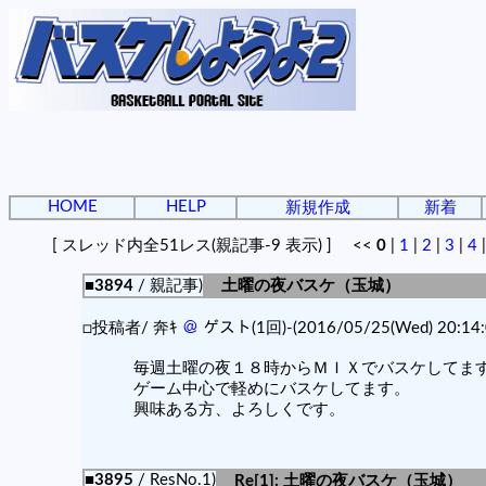
HOME
HELP
新規作成
新着
[ スレッド内全51レス(親記事-9 表示) ] <<
0
|
1
|
2
|
3
|
4
■3894
/ 親記事)
土曜の夜バスケ（玉城）
□投稿者/ 奔ｷ
＠
ゲスト(1回)-(2016/05/25(Wed) 20:14:
毎週土曜の夜１８時からＭＩＸでバスケしてま
ゲーム中心で軽めにバスケしてます。
興味ある方、よろしくです。
■3895
/ ResNo.1)
Re[1]: 土曜の夜バスケ（玉城）