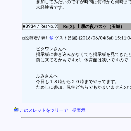
参加してみたいのですが時間は何時から何時ま
未経験者です。
■3934
/ ResNo.9)
Re[2]: 土曜の夜バスケ（玉城）
□投稿者/ 奔ｷ
＠
ゲスト(5回)-(2016/06/04(Sat) 15:11:0
ビタワンさんへ
掲示板に書き込みがなくても掲示板を見てきた
前に来てるかもですが、体育館は狭いですので
ふみさんへ
今日も１８時から２０時までやってます。
ためしに参加、見学どちらでもかまいませんの
このスレッドをツリーで一括表示