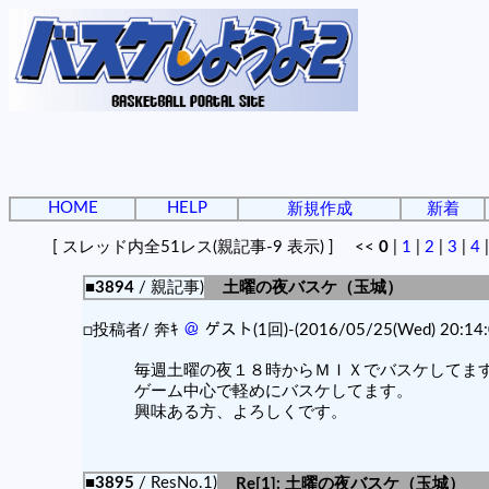
HOME
HELP
新規作成
新着
[ スレッド内全51レス(親記事-9 表示) ] <<
0
|
1
|
2
|
3
|
4
■3894
/ 親記事)
土曜の夜バスケ（玉城）
□投稿者/ 奔ｷ
＠
ゲスト(1回)-(2016/05/25(Wed) 20:14:
毎週土曜の夜１８時からＭＩＸでバスケしてま
ゲーム中心で軽めにバスケしてます。
興味ある方、よろしくです。
■3895
/ ResNo.1)
Re[1]: 土曜の夜バスケ（玉城）