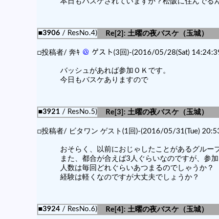
本日もバスケされていますか？松阪に住んでるんで
■3906
/ ResNo.4)
Re[2]: 土曜の夜バスケ（玉城）
□投稿者/ 奔ｷ
＠
ゲスト(3回)-(2016/05/28(Sat) 14:24:3
バッシュがあれば参加ＯＫです。
今日もバスケありますので
■3921
/ ResNo.5)
Re[3]: 土曜の夜バスケ（玉城）
□投稿者/ ビタワン ゲスト(1回)-(2016/05/31(Tue) 20:53
おそらく、以前におじゃしたことがあるグルー
また、都合が合えば3人ぐらいなのですが、参
人数は毎回どれぐらいあつまるのでしゃうか？
経験は軽くなのですが大丈夫でしょうか？
■3924
/ ResNo.6)
Re[4]: 土曜の夜バスケ（玉城）