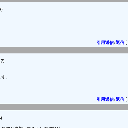
)
引用返信
/
返信
[
7)
ます。
。
引用返信
/
返信
[
)