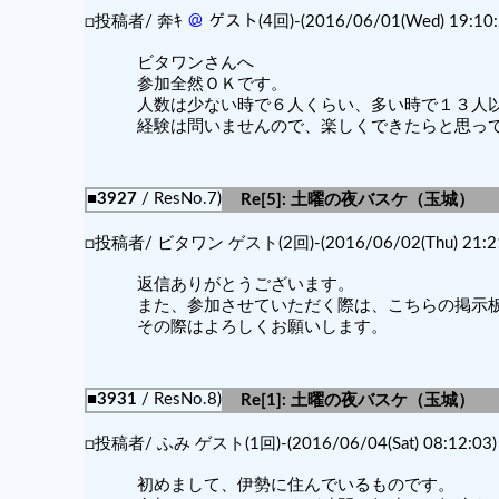
□投稿者/ 奔ｷ
＠
ゲスト(4回)-(2016/06/01(Wed) 19:10:
ビタワンさんへ
参加全然ＯＫです。
人数は少ない時で６人くらい、多い時で１３人
経験は問いませんので、楽しくできたらと思っ
■3927
/ ResNo.7)
Re[5]: 土曜の夜バスケ（玉城）
□投稿者/ ビタワン ゲスト(2回)-(2016/06/02(Thu) 21:21
返信ありがとうございます。
また、参加させていただく際は、こちらの掲示
その際はよろしくお願いします。
■3931
/ ResNo.8)
Re[1]: 土曜の夜バスケ（玉城）
□投稿者/ ふみ ゲスト(1回)-(2016/06/04(Sat) 08:12:03)
初めまして、伊勢に住んでいるものです。