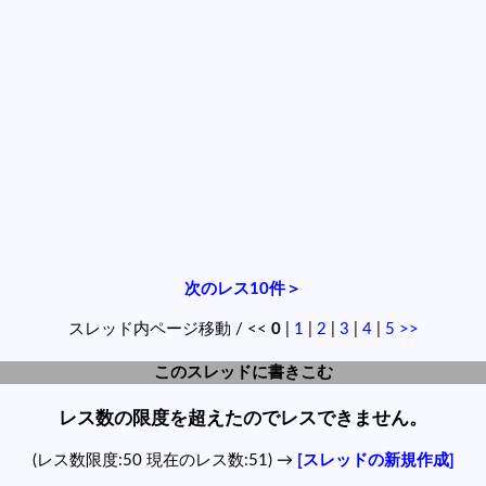
次のレス10件＞
スレッド内ページ移動 / <<
0
|
1
|
2
|
3
|
4
|
5
>>
このスレッドに書きこむ
レス数の限度を超えたのでレスできません。
(レス数限度:50 現在のレス数:51) →
[スレッドの新規作成]