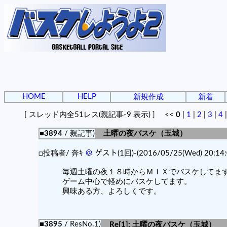
HOME
HELP
新規作成
新着
[ スレッド内全51レス(親記事-9 表示) ] <<
0
|
1
|
2
|
3
|
4
■3894
/ 親記事)
土曜の夜バスケ（玉城）
□投稿者/ 奔ｷ
＠
ゲスト(1回)-(2016/05/25(Wed) 20:14:
毎週土曜の夜１８時からＭＩＸでバスケしてま
ゲーム中心で軽めにバスケしてます。
興味ある方、よろしくです。
■3895
/ ResNo.1)
Re[1]: 土曜の夜バスケ（玉城）