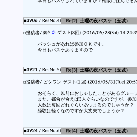
本日もバスケされていますか？松阪に住んでるんで
■3906
/ ResNo.4)
Re[2]: 土曜の夜バスケ（玉城）
□投稿者/ 奔ｷ
＠
ゲスト(3回)-(2016/05/28(Sat) 14:24:3
バッシュがあれば参加ＯＫです。
今日もバスケありますので
■3921
/ ResNo.5)
Re[3]: 土曜の夜バスケ（玉城）
□投稿者/ ビタワン ゲスト(1回)-(2016/05/31(Tue) 20:53
おそらく、以前におじゃしたことがあるグルー
また、都合が合えば3人ぐらいなのですが、参
人数は毎回どれぐらいあつまるのでしゃうか？
経験は軽くなのですが大丈夫でしょうか？
■3924
/ ResNo.6)
Re[4]: 土曜の夜バスケ（玉城）