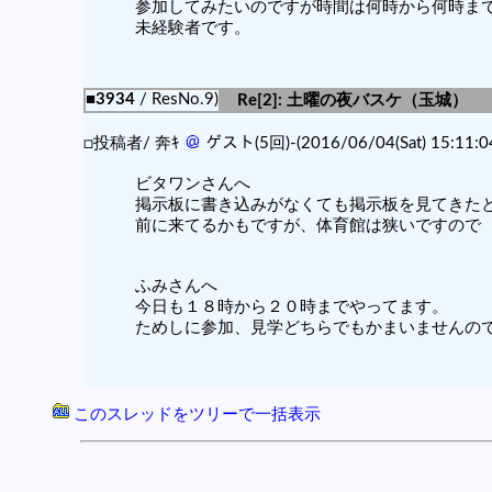
参加してみたいのですが時間は何時から何時ま
未経験者です。
■3934
/ ResNo.9)
Re[2]: 土曜の夜バスケ（玉城）
□投稿者/ 奔ｷ
＠
ゲスト(5回)-(2016/06/04(Sat) 15:11:0
ビタワンさんへ
掲示板に書き込みがなくても掲示板を見てきた
前に来てるかもですが、体育館は狭いですので
ふみさんへ
今日も１８時から２０時までやってます。
ためしに参加、見学どちらでもかまいませんの
このスレッドをツリーで一括表示