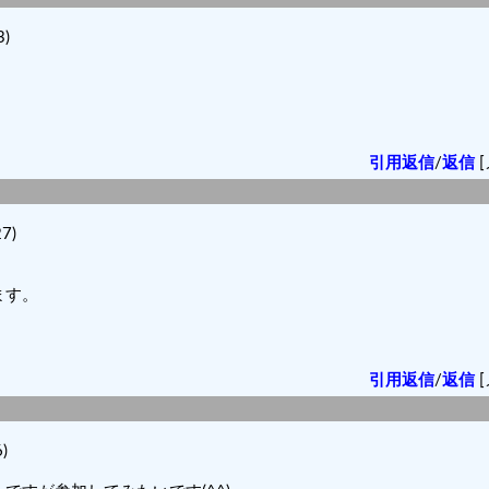
)
引用返信
/
返信
[
7)
ます。
。
引用返信
/
返信
[
)