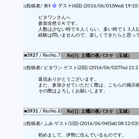
□投稿者/ 奔ｷ
＠
ゲスト(4回)-(2016/06/01(Wed) 19:10:
ビタワンさんへ
参加全然ＯＫです。
人数は少ない時で６人くらい、多い時で１３人
経験は問いませんので、楽しくできたらと思っ
■3927
/ ResNo.7)
Re[5]: 土曜の夜バスケ（玉城）
□投稿者/ ビタワン ゲスト(2回)-(2016/06/02(Thu) 21:21
返信ありがとうございます。
また、参加させていただく際は、こちらの掲示
その際はよろしくお願いします。
■3931
/ ResNo.8)
Re[1]: 土曜の夜バスケ（玉城）
□投稿者/ ふみ ゲスト(1回)-(2016/06/04(Sat) 08:12:03)
初めまして、伊勢に住んでいるものです。